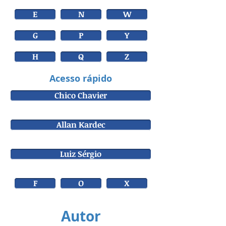
E
N
W
G
P
Y
H
Q
Z
Acesso rápido
Chico Chavier
Allan Kardec
Luiz Sérgio
F
O
X
Autor