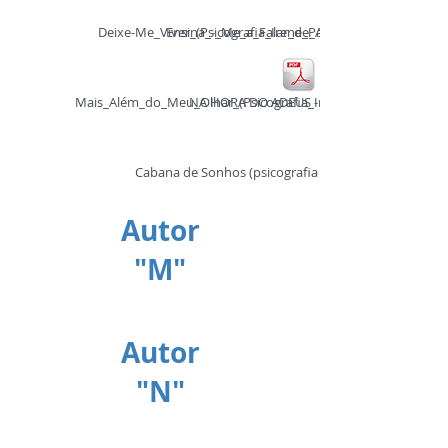
Deixe-Me_Viver_(Psicografia_Irene_Pacheco_Machado_-_Esp
Ensina_-_Me_a_Falar_de_Amor_(Psicografia_Ire
Mais_Além_do_Meu_Olhar_(Psicografia_Irene_Pacheco_Machado
NA HORA DO ADEUS - Luiz Sergio.pdf
Cabana de Sonhos (psicografia Irene Pacheco Machado
Autor
"M"
Autor
"N"