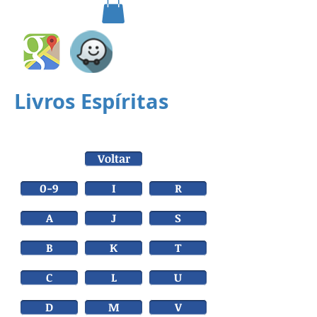
Livros Espíritas
Voltar
0-9
I
R
A
J
S
B
K
T
C
L
U
D
M
V