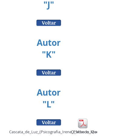
"J"
Voltar
Autor
"K"
Voltar
Autor
"L"
Voltar
Cascata_de_Luz_(Psicografia_Irene_Pacheco_Machado_-_Espírito_Luiz_
O_Mundo_Que_Encontrei_(Psicografi