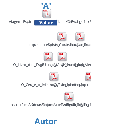
"A"
Viagem_Espírita_em_1862_(Allan_Kardec).pdf
O Evangelho Segundo o Espiritismo 
Voltar
o-que-e-o-espiritismo - Allan Kardec.pdf
Obras_Póstumas_de_Allan_Kardec.pdf
O_Livro_dos_Espíritos_(Allan_Kardec).pdf
A_Gênese_(Allan_Kardec).pdf
O_Livro_dos_Médiuns_(Allan_Kardec).p
O_Céu_e_o_Inferno_(Allan_Kardec).pdf
O_Principiante_Espírita_(Allan_Kardec).pdf
Instruções Práticas Sobre As Manifestações Espíritas (Allan Kardec).pd
A Prece Segundo o Evangelho (Allan Kardec).pdf
Resumo_da_Lei_dos_Fenômenos_Espí
Autor