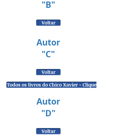
"B"
Voltar
Autor
"C"
Voltar
Todos os livros do Chico Xavier - Clique aqui para acess
Autor
"D"
Voltar