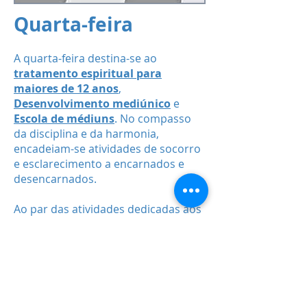
Quarta-feira
A quarta-feira destina-se ao
tratamento espiritual para
maiores de 12 anos
,
Desenvolvimento mediúnico
e
Escola de médiuns
. No compasso
da disciplina e da harmonia,
encadeiam-se atividades de socorro
e esclarecimento a encarnados e
desencarnados.
Ao par das atividades dedicadas aos
pacientes, desenvolve-se, de forma
metódica e direcionada, a educação
mediúnica, onde os exercícios e
experiências visam a formação de
medianeiros especializados para as
salas de tratamento espiritual