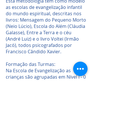
Esta metodologia tem como modelo
as escolas de evangelização infantil
do mundo espiritual, descritas nos
livros: Mensagem do Pequeno Morto
(Neio Lúcio), Escola do Além (Cláudia
Galasse), Entre a Terra e o céu
(André Luiz) e o livro Voltei (Irmão
Jacó), todos psicografados por
Francisco Cândido Xavier.
Formação das Turmas:
Na Escola de Evangelização as
crianças são agrupadas em Nível I - 0
a 5 anos e Nível II - 6 a 11 anos:
Nível I - 0 a 5 anos
Nível II - 6 a 11 anos
BerçárioBerçário 1- 11 meses
Bercário 2- 1 ano a 1 ano e 11
meses
MaternalMaternal 1- 2 anos